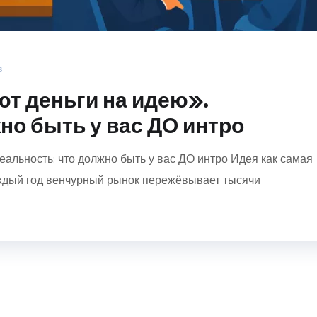
s
т деньги на идею».
но быть у вас ДО интро
еальность: что должно быть у вас ДО интро Идея как самая
ждый год венчурный рынок пережёвывает тысячи