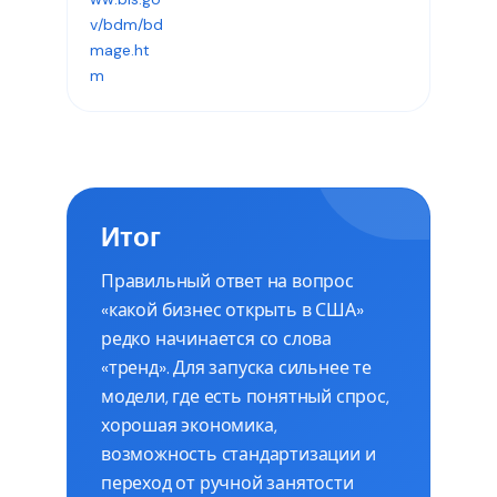
v/bdm/bd
mage.ht
m
Итог
Правильный ответ на вопрос
«какой бизнес открыть в США»
редко начинается со слова
«тренд». Для запуска сильнее те
модели, где есть понятный спрос,
хорошая экономика,
возможность стандартизации и
переход от ручной занятости