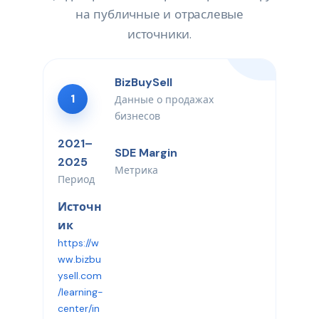
на публичные и отраслевые
источники.
BizBuySell
1
Данные о продажах
бизнесов
2021–
SDE Margin
2025
Метрика
Период
Источн
ик
https://w
ww.bizbu
ysell.com
/learning-
center/in