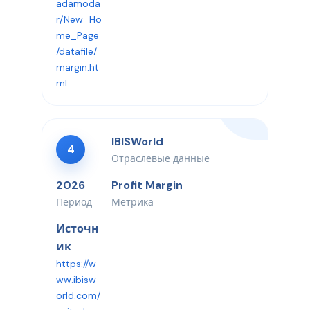
adamoda
r/New_Ho
me_Page
/datafile/
margin.ht
ml
IBISWorld
4
Отраслевые данные
2026
Profit Margin
Период
Метрика
Источн
ик
https://w
ww.ibisw
orld.com/