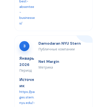
best-
absentee
-
businesse
s/
Damodaran NYU Stern
3
Публичные компании
Январь
Net Margin
2026
Метрика
Период
Источн
ик
https://pa
ges.stern.
nyu.edu/~