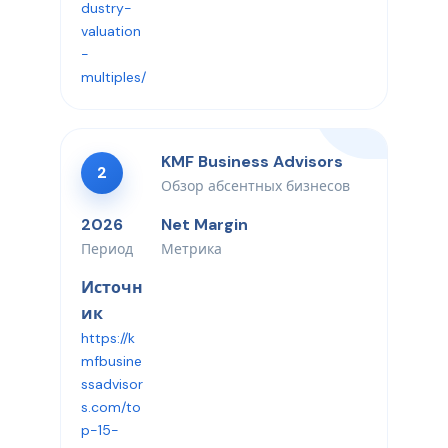
dustry-
valuation
-
multiples/
KMF Business Advisors
2
Обзор абсентных бизнесов
2026
Net Margin
Период
Метрика
Источн
ик
https://k
mfbusine
ssadvisor
s.com/to
p-15-