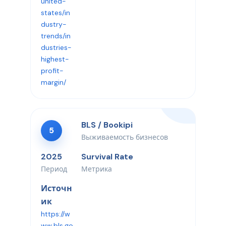
united-
states/in
dustry-
trends/in
dustries-
highest-
profit-
margin/
BLS / Bookipi
5
Выживаемость бизнесов
2025
Survival Rate
Период
Метрика
Источн
ик
https://w
ww.bls.go