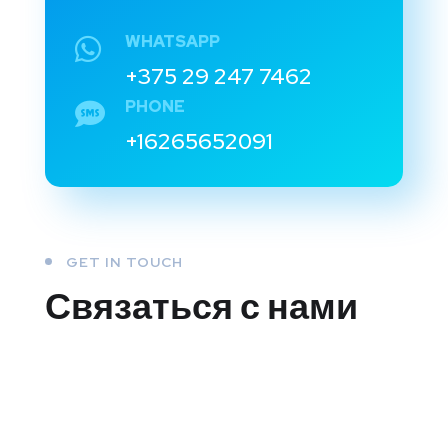
WHATSAPP
+375 29 247 7462
PHONE
+16265652091
GET IN TOUCH
Связаться с нами