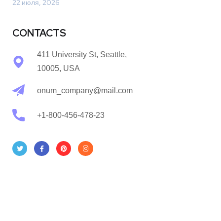
22 июля, 2026
CONTACTS
411 University St, Seattle,
10005, USA
onum_company@mail.com
+1-800-456-478-23